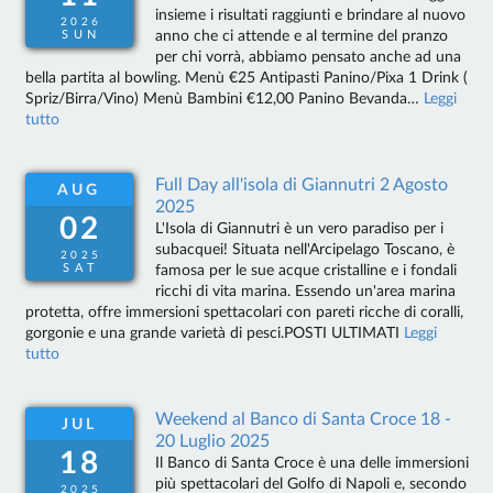
insieme i risultati raggiunti e brindare al nuovo
2026
anno che ci attende e al termine del pranzo
SUN
per chi vorrà, abbiamo pensato anche ad una
bella partita al bowling. Menù €25 Antipasti Panino/Pixa 1 Drink (
Spriz/Birra/Vino) Menù Bambini €12,00 Panino Bevanda…
Leggi
tutto
Full Day all'isola di Giannutri 2 Agosto
AUG
2025
02
L'Isola di Giannutri è un vero paradiso per i
subacquei! Situata nell'Arcipelago Toscano, è
2025
SAT
famosa per le sue acque cristalline e i fondali
ricchi di vita marina. Essendo un'area marina
protetta, offre immersioni spettacolari con pareti ricche di coralli,
gorgonie e una grande varietà di pesci.POSTI ULTIMATI
Leggi
tutto
Weekend al Banco di Santa Croce 18 -
JUL
20 Luglio 2025
18
Il Banco di Santa Croce è una delle immersioni
più spettacolari del Golfo di Napoli e, secondo
2025