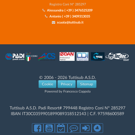
Registro Coni N° 285297
Alessandra ( +39 ) 3476525209
Antonio ( +39 ) 3409313035
scuola@tuttisub.it
© 2006 - 2026 Tuttisub A.S.D.
Cookie
Privacy
Sitemap
Powered by Francesco Coppola
Tuttisub A.S.D. Padi Resort# 799448 Registro Coni N° 285297
IBAN IT30C0359901899089318512143 | C.F. 97598600589