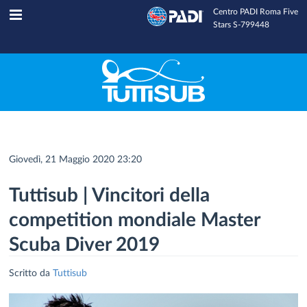
Centro PADI Roma Five
Tuttisub
INFOLINE
Stars S-799448
Giovedì, 21 Maggio 2020 23:20
Tuttisub | Vincitori della
competition mondiale Master
Scuba Diver 2019
Scritto da
Tuttisub