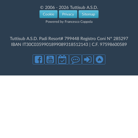
© 2006 - 2026 Tuttisub A.S.D.
Cookie
Privacy
Sitemap
Powered by Francesco Coppola
Tuttisub A.S.D. Padi Resort# 799448 Registro Coni N° 285297
IBAN IT30C0359901899089318512143 | C.F. 97598600589
Con l'uso di questo sito, si accetta il nostro utilizzo dei cookie.
NON
raccogliamo dati di proliferazione a fini promozionali.