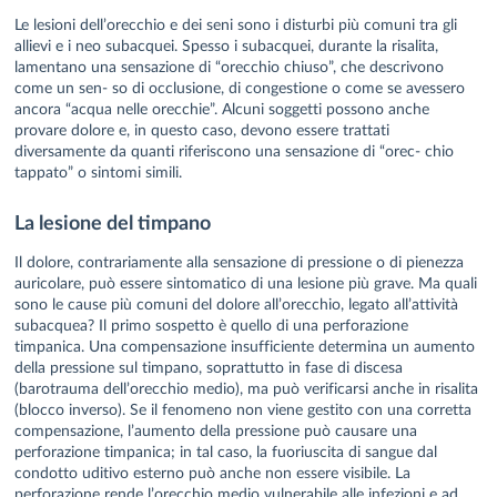
Le lesioni dell’orecchio e dei seni sono i disturbi più comuni tra gli
allievi e i neo subacquei. Spesso i subacquei, durante la risalita,
lamentano una sensazione di “orecchio chiuso”, che descrivono
come un sen- so di occlusione, di congestione o come se avessero
ancora “acqua nelle orecchie”. Alcuni soggetti possono anche
provare dolore e, in questo caso, devono essere trattati
diversamente da quanti riferiscono una sensazione di “orec- chio
tappato” o sintomi simili.
La lesione del timpano
Il dolore, contrariamente alla sensazione di pressione o di pienezza
auricolare, può essere sintomatico di una lesione più grave. Ma quali
sono le cause più comuni del dolore all’orecchio, legato all’attività
subacquea? Il primo sospetto è quello di una perforazione
timpanica. Una compensazione insufficiente determina un aumento
della pressione sul timpano, soprattutto in fase di discesa
(barotrauma dell’orecchio medio), ma può verificarsi anche in risalita
(blocco inverso). Se il fenomeno non viene gestito con una corretta
compensazione, l’aumento della pressione può causare una
perforazione timpanica; in tal caso, la fuoriuscita di sangue dal
condotto uditivo esterno può anche non essere visibile. La
perforazione rende l’orecchio medio vulnerabile alle infezioni e ad