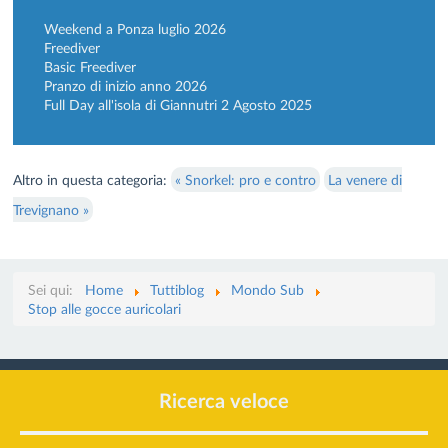
Weekend a Ponza luglio 2026
Freediver
Basic Freediver
Pranzo di inizio anno 2026
Full Day all'isola di Giannutri 2 Agosto 2025
Altro in questa categoria:
« Snorkel: pro e contro
La venere di
Trevignano »
Sei qui:
Home
Tuttiblog
Mondo Sub
Stop alle gocce auricolari
Ricerca veloce