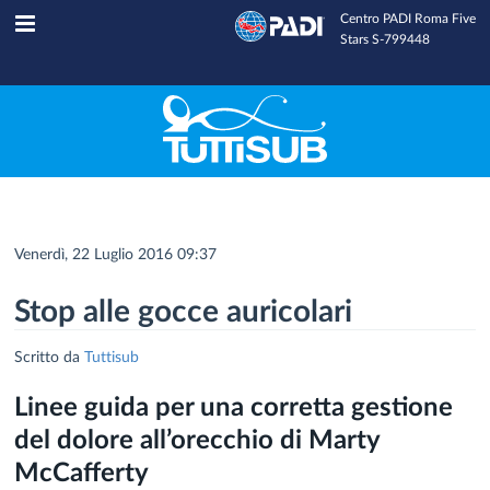
Centro PADI Roma Five
Tuttisub
INFOLINE
Stars S-799448
Venerdì, 22 Luglio 2016 09:37
Stop alle gocce auricolari
Scritto da
Tuttisub
Linee guida per una corretta gestione
del dolore all’orecchio di Marty
McCafferty