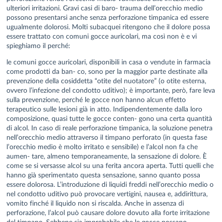
ulteriori irritazioni. Gravi casi di baro- trauma dell’orecchio medio
possono presentarsi anche senza perforazione timpanica ed essere
ugualmente dolorosi. Molti subacquei ritengono che il dolore possa
essere trattato con comuni gocce auricolari, ma così non è e vi
spieghiamo il perché:
le comuni gocce auricolari, disponibili in casa o vendute in farmacia
come prodotti da ban- co, sono per la maggior parte destinate alla
prevenzione della cosiddetta “otite del nuotatore” (o otite esterna,
ovvero l’infezione del condotto uditivo); è importante, però, fare leva
sulla prevenzione, perché le gocce non hanno alcun effetto
terapeutico sulle lesioni già in atto. Indipendentemente dalla loro
composizione, quasi tutte le gocce conten- gono una certa quantità
di alcol. In caso di reale perforazione timpanica, la soluzione penetra
nell’orecchio medio attraverso il timpano perforato (in questa fase
l’orecchio medio è molto irritato e sensibile) e l’alcol non fa che
aumen- tare, almeno temporaneamente, la sensazione di dolore. È
come se si versasse alcol su una ferita ancora aperta. Tutti quelli che
hanno già sperimentato questa sensazione, sanno quanto possa
essere dolorosa. L’introduzione di liquidi freddi nell’orecchio medio o
nel condotto uditivo può provocare vertigini, nausea e, addirittura,
vomito finché il liquido non si riscalda. Anche in assenza di
perforazione, l’alcol può causare dolore dovuto alla forte irritazione
del timpano. Sebbene sia improbabile che le gocce possano