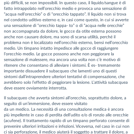
più difficili, se non impossibili. In questo caso, il liquido/sangue è di
fatto intrappolato nell’orecchio medio e provoca una sensazione di
“acqua nell’orecchio” o di “orecchio tappato”. Il liquido non si trova
nel condotto uditivo esterno e, in casi come questo, in cui si avverte
una sensazione di “orecchio tappa- to” o di “acqua nelle orecchie”
non accompagnata da dolore, le gocce da otite esterna possono
anche non causare dolore, ma sono di scarsa utilità, perché il
problema non è localizzato nell’orecchio esterno, bensì nell’orecchio
medio. Un timpano intatto impedisce alle gocce di raggiungere
l’orecchio medio. Le gocce possono anche non peggiorare la
sensazione di malessere, ma ancora una volta non c’è motivo di
ritenere che consentano di alleviare i sintomi. È es- tremamente
importante dissuadere il subacqueo che lamenti uno di questi
sintomi dall’intraprendere ulteriori tentativi di compensazione, che
avrebbero solo l’effetto di peggiorare la lesione. L’attività subacquea
deve essere ovviamente interrotta.
Il subacqueo che avverta sintomi all’orecchio, soprattutto dolore, a
seguito di un’immersione, deve essere visitato
da un medico. La necessità di una consultazione medica è ancora
più impellente in caso di perdita dell’udito e/o di ronzio alle orecchie
(acufene). Il trattamento rapido di un timpano perforato consente di
prevenire ulteriori irritazioni e infezioni. Viceversa, nel caso in cui non
ci sia perforazione, il medico aiuterà il soggetto a trattare il dolore, a