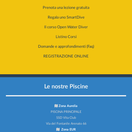
Prenota una lezione gratuita
Regala uno SmartDive
Il corso Open Water Diver
Listino Corsi
Domande e approfondimenti (Faq)
REGISTRAZIONE ONLINE
Le nostre Piscine
Zona Aurelia
PISCINA PRINCIPALE
SSD Vita Club
Via del Fontanile Arenato 66
Zona EUR