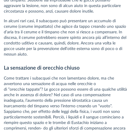
aggravare la lesione, non sono di alcun aiuto in questa particolare
circostanza e possono, anzi, causare dolore inutile.
In alcuni rari casi, il subacqueo può presentare un accumulo di
cerume (cerume impattato) che agisce da tappo creando uno spazio
d’aria tra il cerume e il timpano che non si riesce a compensare. In
discesa, il cerume potrebbero essere spinto ancora più all’interno del
condotto uditivo e causare, quindi, dolore. Ancora una volta le
gocce usate per la prevenzione dell’otite esterna sono di poco o di
nessun aiuto.
La sensazione di orecchio chiuso
Come trattare i subacquei che non lamentano dolore, ma che
avvertono una sensazione di acqua nelle orecchie o
di “orecchie tappate”? Le gocce possono essere di una qualche utilità
anche in assenza di dolore? Nel caso di una compensazione
inadeguata, l’aumento della pressione idrostatica causa un
inarcamento del timpano verso l’interno creando un “vuoto”.
Sappiamo che, per effetto delle leggi della fisica, i vuoti non sono
particolarmente sostenibili. Perciò, i liquidi e il sangue cominciano a
riempire questo spazio e le trombe di Eustachio iniziano a
comprimersi, renden- do gli ulteriori sforzi di compensazione ancora