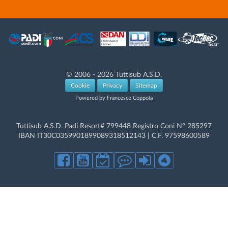
© 2006 - 2026 Tuttisub A.S.D.
Cookie
Privacy
Sitemap
Powered by Francesco Coppola
Tuttisub A.S.D. Padi Resort# 799448 Registro Coni N° 285297
IBAN IT30C0359901899089318512143 | C.F. 97598600589