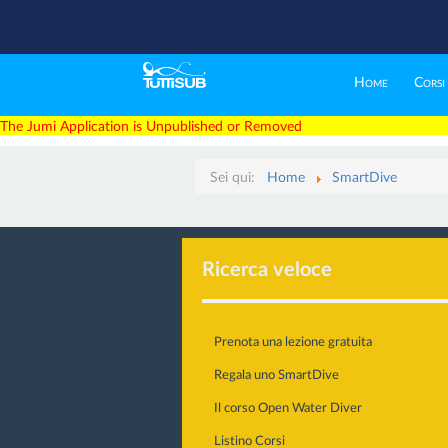
Home
Corsi
The Jumi Application is Unpublished or Removed
Sei qui:
Home
SmartDive
Ricerca veloce
Prenota una lezione gratuita
Regala uno SmartDive
Il corso Open Water Diver
Listino Corsi