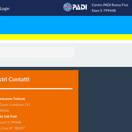
Centro PADI Roma Five
Inviaci una email
Login
Stars S-799448
e
stri Contatti
ciazione Tuttisub
 Casale Lumbroso 121
 00166
la Sub Padi
esort S-799448
o Coni N° 285297