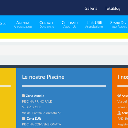
Galleria
Tuttiblog
Agenda
Contatti
Chi siamo
Link Utili
SmartDiv
 Sub
Appuntamenti
Dove siamo
About Us
Associazione
Idea Regalo
Le nostre Piscine
I no
Zona Aurelia
Asso
PISCINA PRINCIPALE
Via del
SSD Vita Club
Roma -
Via del Fontanile Arenato 66
Scuo
Zona EUR
PADI R
PISCINA CONVENZIONATA
Registr