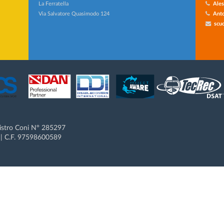
La Ferratella
Ales
Via Salvatore Quasimodo 124
Anto
scuo
gistro Coni N° 285297
 C.F. 97598600589