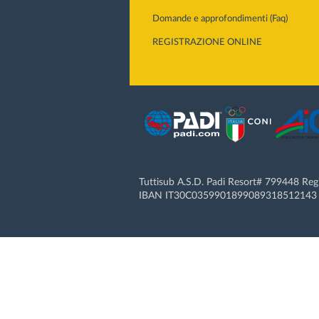
Domande e approfondimenti (Faq)
REGISTRAZIONE ONLINE
Tuttisub A.S.D. Padi Resort# 799448 Re
IBAN IT30C0359901899089318512143 |