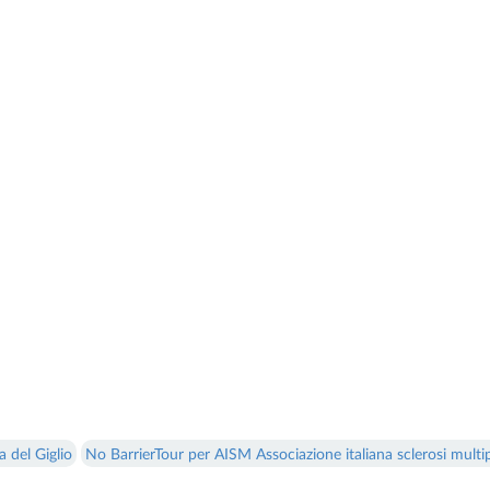
 del Giglio
No BarrierTour per AISM Associazione italiana sclerosi multip