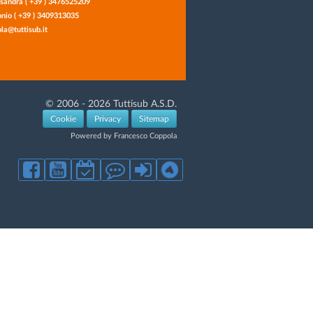
sandra ( +39 ) 3476525209
nio ( +39 ) 3409313035
la@tuttisub.it
© 2006 - 2026 Tuttisub A.S.D.
Cookie
Privacy
Sitemap
Powered by Francesco Coppola