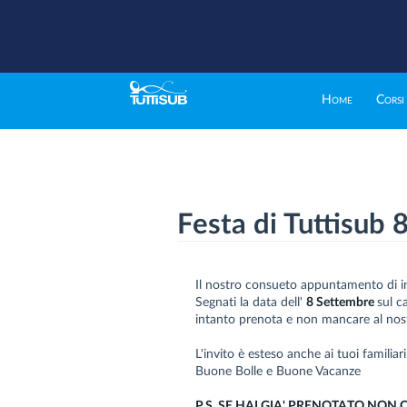
Home
Corsi
Festa di Tuttisub
Il nostro consueto appuntamento di ini
Segnati la data dell'
8 Settembre
sul c
intanto prenota e non mancare al nos
L'invito è esteso anche ai tuoi familiar
Buone Bolle e Buone Vacanze
P.S. SE HAI GIA' PRENOTATO NON