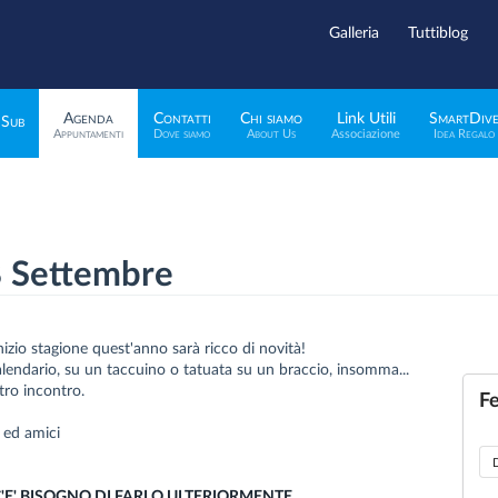
Galleria
Tuttiblog
Agenda
Contatti
Chi siamo
Link Utili
SmartDiv
 Sub
Appuntamenti
Dove siamo
About Us
Associazione
Idea Regalo
 8 Settembre
zio stagione quest'anno sarà ricco di novità!
alendario, su un taccuino o tatuata su un braccio, insomma...
tro incontro.
Fe
i ed amici
 C'E' BISOGNO DI FARLO ULTERIORMENTE