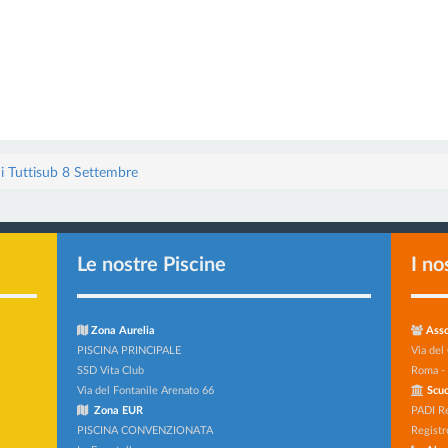
di Tuttisub 8 Settembre
Le nostre Piscine
I no
Zona Aurelia
Asso
PISCINA PRINCIPALE
Via del
SSD Vita Club
Roma -
Via del Fontanile Arenato 66
Scuo
Zona EUR
PADI R
PISCINA CONVENZIONATA
Registr