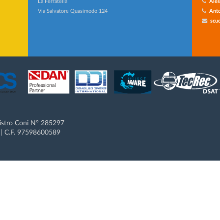
La Ferratella
Ales
Via Salvatore Quasimodo 124
Anto
scuo
gistro Coni N° 285297
 C.F. 97598600589