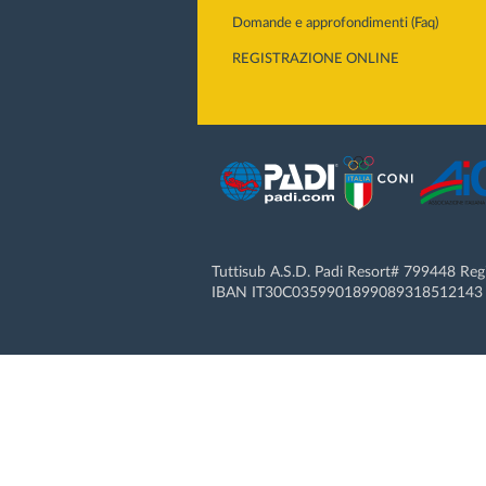
Domande e approfondimenti (Faq)
REGISTRAZIONE ONLINE
Tuttisub A.S.D. Padi Resort# 799448 Re
IBAN IT30C0359901899089318512143 |