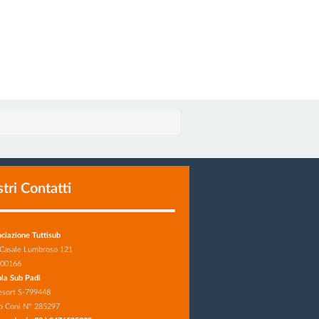
stri Contatti
ciazione Tuttisub
 Casale Lumbroso 121
 00166
la Sub Padi
esort S-799448
o Coni N° 285297