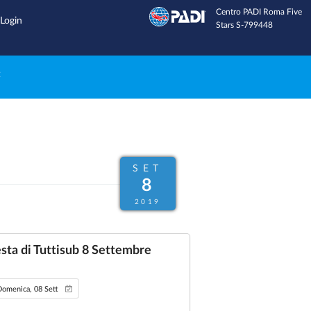
Centro PADI Roma Five
Inviaci una email
Login
Stars S-799448
e
SET
8
2019
sta di Tuttisub 8 Settembre