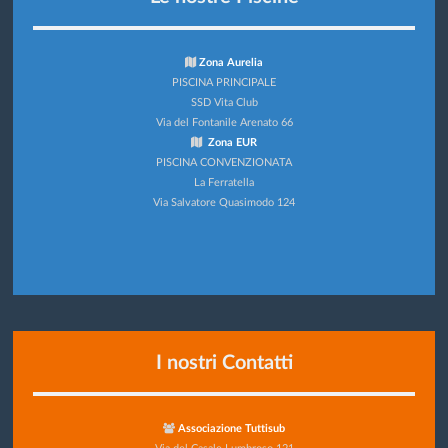
Zona Aurelia
PISCINA PRINCIPALE
SSD Vita Club
Via del Fontanile Arenato 66
Zona EUR
PISCINA CONVENZIONATA
La Ferratella
Via Salvatore Quasimodo 124
I nostri Contatti
Associazione Tuttisub
Via del Casale Lumbroso 121