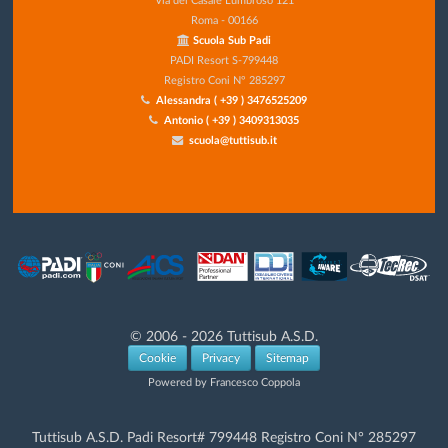
Roma - 00166
Scuola Sub Padi
PADI Resort S-799448
Registro Coni N° 285297
Alessandra ( +39 ) 3476525209
Antonio ( +39 ) 3409313035
scuola@tuttisub.it
© 2006 - 2026 Tuttisub A.S.D.
Cookie
Privacy
Sitemap
Powered by Francesco Coppola
Tuttisub A.S.D. Padi Resort# 799448 Registro Coni N° 285297