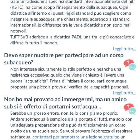
tramite l’adesione a specifici standard internazionalmente definiti
(RSTC), ha come scopo l’insegnamento della subacquea. Ogni
didattica all’interno di questi rigidi standard può scegliere come
insegnare la subacquea, ma chiaramente, aderendo a standard
internazionali, le differenze tra le varie didattiche non sono mai
notevoli.
TuTTiSuB aderisce alla didattica PADI, una tra le più conosciute e
diffuse in tutto il mondo.
Leggi tutto...
Devo saper nuotare per partecipare ad un corso
subacqueo?
Non interessa sicuramente lo stile perfetto e neanche una
resistenza eccessiva: quello che viene richiesto è l’avere una
buona "acquaticità". Prima di iniziare il corso, sarà comunque
proposta una piccola prova di verifica delle capacità personali.
Leggi tutto...
Non ho mai provato ad immergermi, ma un amico
sub si è offerto di portarmi sott'acqua...
Sarebbe un grosso errore, non te lo consigliamo proprio.
Andare sott'acqua è semplice e alla portata di tutti, ma solo con
un'adeguata preparazione che può darti solamente un corso
svolto da una scuola sub. Se vuoi provare l'ebbrezza di respirare
sott'acqua,
contattaci per prenotare una lezione gratuita
: un