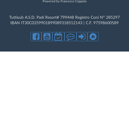
Powered by Francesco Coppola
Tuttisub A.S.D. Padi Resort# 799448 Registro Coni N° 285297
IBAN IT30C0359901899089318512143 | C.F. 97598600589
Con l'uso di questo sito, si accetta il nostro utilizzo dei cookie.
NON
raccogliamo dati di proliferazione a fini promozionali.
Acconsento all'uso dei cookie
Maggiori informazioni