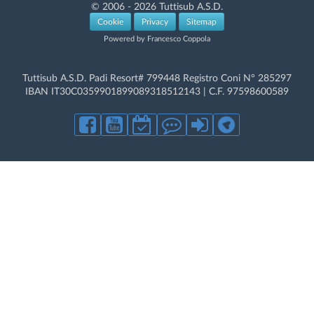
© 2006 - 2026 Tuttisub A.S.D.
Cookie
Privacy
Sitemap
Powered by Francesco Coppola
Tuttisub A.S.D. Padi Resort# 799448 Registro Coni N° 285297
IBAN IT30C0359901899089318512143 | C.F. 97598600589
Con l'uso di questo sito, si accetta il nostro utilizzo dei cookie.
NON
raccogliamo dati di proliferazione a fini promozionali.
Acconsento all'uso dei cookie