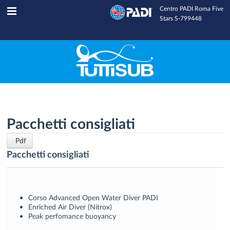
Centro PADI Roma Five
Tuttisub
INFOLINE
Stars S-799448
Pacchetti consigliati
Pdf
Pacchetti consigliati
Corso Advanced Open Water Diver PADI
Enriched Air Diver (Nitrox)
Peak perfomance buoyancy